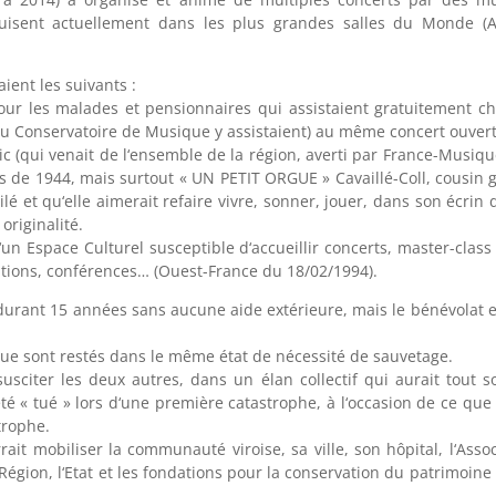
duisent actuellement dans les plus grandes salles du Monde (
aient les suivants :
 pour les malades et pensionnaires qui assistaient gratuitement 
du Conservatoire de Musique y assistaient) au même concert ouvert 
ic (qui venait de l‘ensemble de la région, averti par France-Musiqu
 de 1944, mais surtout « UN PETIT ORGUE » Cavaillé-Coll, cousi
et qu‘elle aimerait refaire vivre, sonner, jouer, dans son écrin d
originalité.
‘un Espace Culturel susceptible d‘accueillir concerts, master-class
itions, conférences… (Ouest-France du 18/02/1994).
urant 15 années sans aucune aide extérieure, mais le bénévolat est
gue sont restés dans le même état de nécessité de sauvetage.
essusciter les deux autres, dans un élan collectif qui aurait tout
été « tué » lors d‘une première catastrophe, à l‘occasion de ce qu
trophe.
rait mobiliser la communauté viroise, sa ville, son hôpital, l‘Asso
 Région, l‘Etat et les fondations pour la conservation du patrimoine 