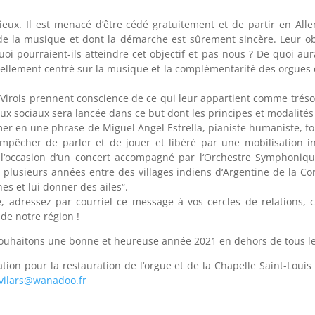
écieux. Il est menacé d’être cédé gratuitement et de partir en 
 la musique et dont la démarche est sûrement sincère. Leur objec
pourraient-ils atteindre cet objectif et pas nous ? De quoi aurait
ellement centré sur la musique et la complémentarité des orgues de 
les Virois prennent conscience de ce qui leur appartient comme tréso
aux sociaux sera lancée dans ce but dont les principes et modalité
umer en une phrase de Miguel Angel Estrella, pianiste humaniste,
empêcher de parler et de jouer et libéré par une mobilisation in
 à l‘occasion d‘un concert accompagné par l‘Orchestre Symphoni
plusieurs années entre des villages indiens d‘Argentine de la Cor
nes et lui donner des ailes“.
 adressez par courriel ce message à vos cercles de relations, 
de notre région !
ouhaitons une bonne et heureuse année 2021 en dehors de tous les
tion pour la restauration de l‘orgue et de la Chapelle Saint-Loui
.vilars@wanadoo.fr