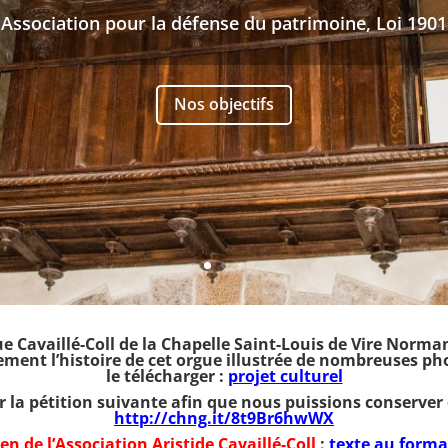
Association pour la défense du patrimoine, Loi 1901
Nos objectifs
ue Cavaillé-Coll de la Chapelle Saint-Louis de Vire Norm
ment l’histoire de cet orgue illustrée de nombreuses phot
le télécharger :
projet culturel
r la pétition suivante afin que nous puissions conserve
http://chng.it/8t9Br6hwWX
en de l’Association Aristide Cavaillé-Coll
:
texte au forma