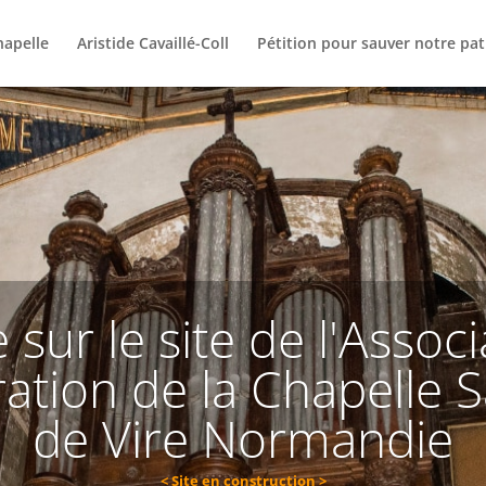
hapelle
Aristide Cavaillé-Coll
Pétition pour sauver notre pa
sur le site de l'Assoc
ration de la Chapelle S
de Vire Normandie
< Site en construction >