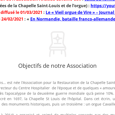
es de la Chapelle Saint-Louis et de l’orgue) :
https://yo
diffusé le 01/03/2021
:
Le « Vieil orgue de Vire » – Journa
 24/02/2021
: «
En Normandie, bataille franco-allemande
Objectifs de notre Association
ns… est née l’Association pour la Restauration de la Chapelle Sain
recteur du Centre Hospitalier de l‘époque et de quelques « amour
rès l‘apocalypse de la deuxième guerre mondiale qu‘à peine 10%.
acré en 1697, la Chapelle St Louis de l‘hôpital. Dans cet écrin,
 des monuments historiques, puis un troisième : un orgue Cavaillé-
 à 2014) a organisé et animé de multiples concerts par des mu