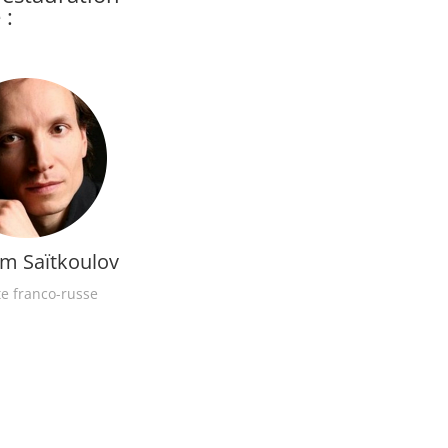
 :
m Saïtkoulov
te franco-russe