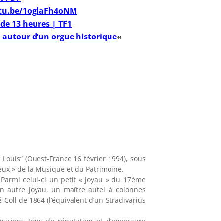
utu.be/1oglaFh4oNM
l de 13 heures | TF1
 autour d’un orgue historique
«
t Louis“ (Ouest-France 16 février 1994), sous
eux » de la Musique et du Patrimoine.
 Parmi celui-ci un petit « joyau » du 17ème
 un autre joyau, un maître autel à colonnes
Coll de 1864 (l‘équivalent d‘un Stradivarius
siciens tous de réputation et d‘envergure