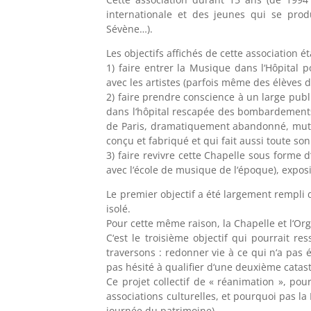
internationale et des jeunes qui se pro
Sévène…).
Les objectifs affichés de cette association ét
1) faire entrer la Musique dans l‘Hôpital
avec les artistes (parfois même des élèves 
2) faire prendre conscience à un large publ
dans l‘hôpital rescapée des bombardements
de Paris, dramatiquement abandonné, mutilé 
conçu et fabriqué et qui fait aussi toute son 
3) faire revivre cette Chapelle sous forme d
avec l‘école de musique de l‘époque), expos
Le premier objectif a été largement rempli d
isolé.
Pour cette même raison, la Chapelle et l‘Or
C‘est le troisième objectif qui pourrait r
traversons : redonner vie à ce qui n‘a pas 
pas hésité à qualifier d‘une deuxième catas
Ce projet collectif de « réanimation », pour
associations culturelles, et pourquoi pas la
journée du patrimoine).