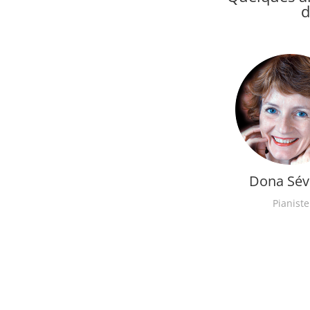
d
Dona Sév
Pianiste